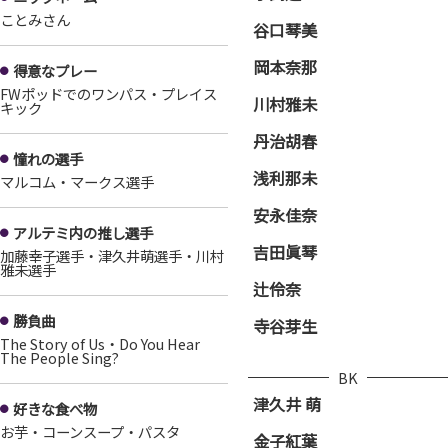
ことみさん
谷口琴美
岡本奈那
得意なプレー
FWポッドでのワンパス・プレイス
川村雅未
キック
丹治胡春
憧れの選手
浅利那未
マルコム・マークス選手
安永佳奈
アルテミ内の推し選手
吉田眞琴
加藤幸子選手・津久井萌選手・川村
雅未選手
辻伶奈
勝負曲
寺谷芽生
The Story of Us・Do You Hear
The People Sing?
BK
津久井 萌
好きな食べ物
お芋・コーンスープ・パスタ
金子紅葉