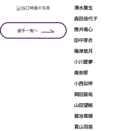
清水葵生
森田佳代子
筒井南心
選手一覧へ
田中芽衣
梅津悠月
小川愛夢
南奈那
小西似呼
岡田亜祐
山田望結
菊池苺瑚
青山羽菜