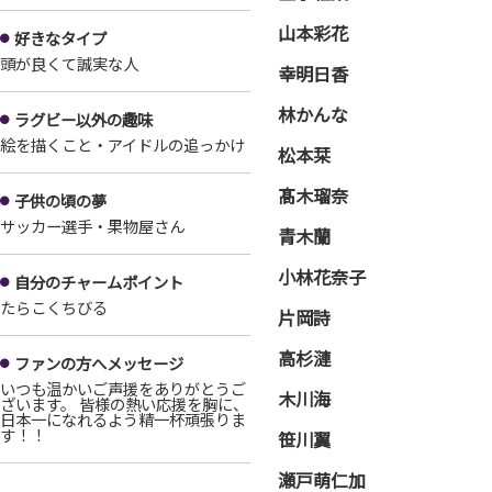
山本彩花
好きなタイプ
頭が良くて誠実な人
幸明日香
林かんな
ラグビー以外の趣味
絵を描くこと・アイドルの追っかけ
松本栞
髙木瑠奈
子供の頃の夢
サッカー選手・果物屋さん
青木蘭
小林花奈子
自分のチャームポイント
たらこくちびる
片岡詩
高杉漣
ファンの方へメッセージ
いつも温かいご声援をありがとうご
木川海
ざいます。 皆様の熱い応援を胸に、
日本一になれるよう精一杯頑張りま
す！！
笹川翼
瀬戸萌仁加