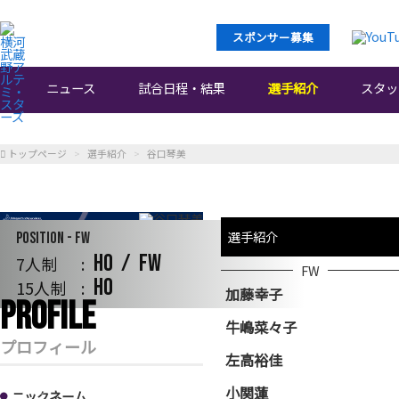
スポンサー募集
ニュース
試合日程・結果
選手紹介
スタッ
トップページ
選手紹介
谷口琴美
選手紹介
Position - FW
HO
FW
7人制
FW
HO
15人制
加藤幸子
PROFILE
谷口琴美
牛嶋菜々子
プロフィール
左高裕佳
Taniguchi Kotomi
小関蓮
ニックネーム