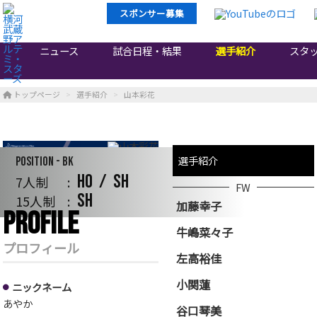
スポンサー募集
ニュース
試合日程・結果
選手紹介
スタ
トップページ
選手紹介
山本彩花
選手紹介
Position - BK
HO
SH
7人制
FW
SH
15人制
加藤幸子
PROFILE
山本彩花
牛嶋菜々子
プロフィール
左高裕佳
Yamamoto Ayaka
小関蓮
ニックネーム
あやか
谷口琴美