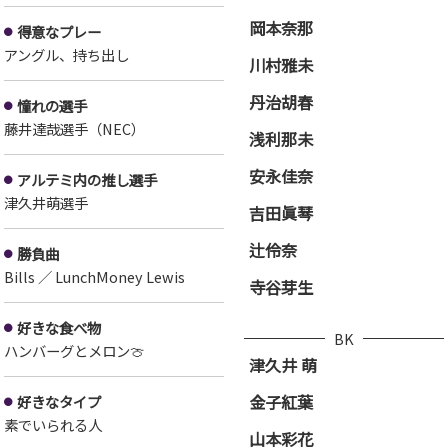
岡本奈那
得意なプレー
アングル、持ち出し
川村雅未
丹治胡春
憧れの選手
藤井達哉選手（NEC）
浅利那未
安永佳奈
アルテミ内の推し選手
津久井萌選手
吉田眞琴
辻伶奈
勝負曲
Bills ／ LunchMoney Lewis
寺谷芽生
好きな食べ物
BK
ハンバーグとメロン🍈
津久井 萌
金子紅葉
好きなタイプ
素でいられる人
山本彩花