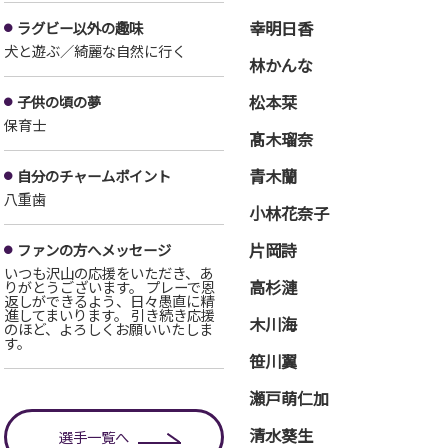
幸明日香
ラグビー以外の趣味
犬と遊ぶ／綺麗な自然に行く
林かんな
松本栞
子供の頃の夢
保育士
髙木瑠奈
青木蘭
自分のチャームポイント
八重歯
小林花奈子
片岡詩
ファンの方へメッセージ
いつも沢山の応援をいただき、あ
高杉漣
りがとうございます。 プレーで恩
返しができるよう、日々愚直に精
進してまいります。 引き続き応援
木川海
のほど、よろしくお願いいたしま
す。
笹川翼
瀬戸萌仁加
清水葵生
選手一覧へ