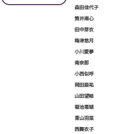
森田佳代子
筒井南心
田中芽衣
梅津悠月
小川愛夢
南奈那
小西似呼
岡田亜祐
山田望結
菊池苺瑚
青山羽菜
西舞衣子