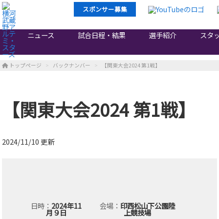
スポンサー募集
ニュース
試合日程・結果
選手紹介
スタ
トップページ
バックナンバー
【関東大会2024 第1戦】
【関東大会2024 第1戦】
2024/11/10 更新
日時
2024年11
会場
印西松山下公園陸
月９日
上競技場